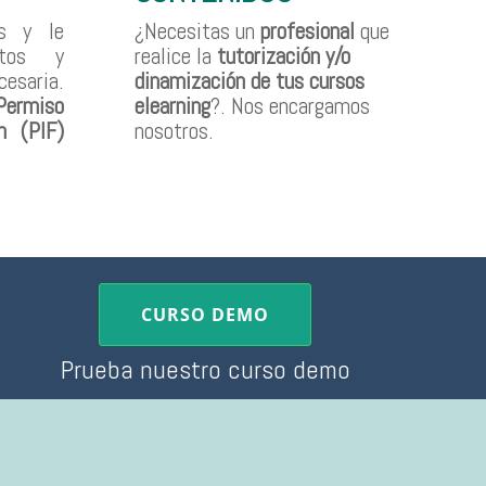
s
y le
¿Necesitas un
profesional
que
atos y
realice la
tutorización y/o
saria.
dinamización de tus cursos
Permiso
elearning
?. Nos encargamos
n (PIF)
nosotros.
CURSO DEMO
Prueba nuestro curso demo