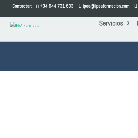
Contactar:
+34 644 731 633
ipea@ipeaformacion.com
Servicios