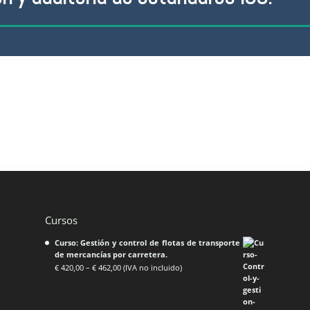
Cursos
Curso: Gestión y control de flotas de transporte
de mercancías por carretera.
€
420,00
–
€
462,00
(IVA no incluido)