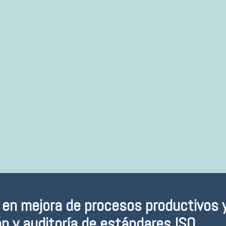
Nº horas: 100 horas
MÁS INFO
a en mejora de procesos productivos 
ón y auditoría de estándares ISO.