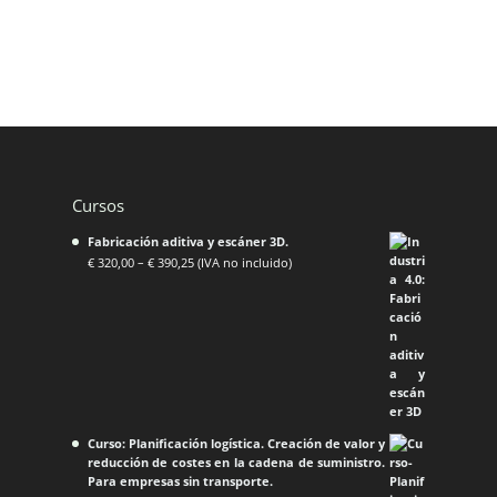
Cursos
Fabricación aditiva y escáner 3D.
€
320,00
–
€
390,25
(IVA no incluido)
Curso: Planificación logística. Creación de valor y
reducción de costes en la cadena de suministro.
Para empresas sin transporte.