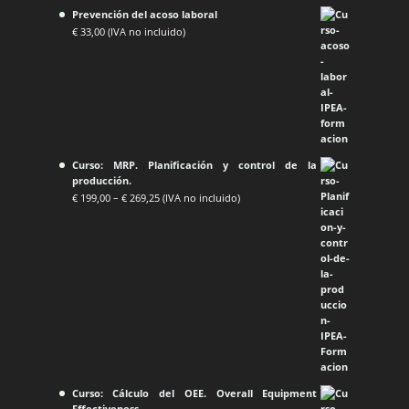
Prevención del acoso laboral
€
33,00
(IVA no incluido)
Curso: MRP. Planificación y control de la
producción.
€
199,00
–
€
269,25
(IVA no incluido)
Curso: Cálculo del OEE. Overall Equipment
Effectiveness.