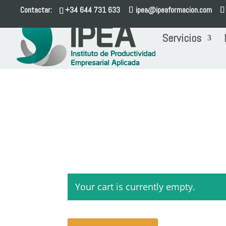
Contactar:
+34 644 731 633
ipea@ipeaformacion.com
Servicios
Your cart is currently empty.