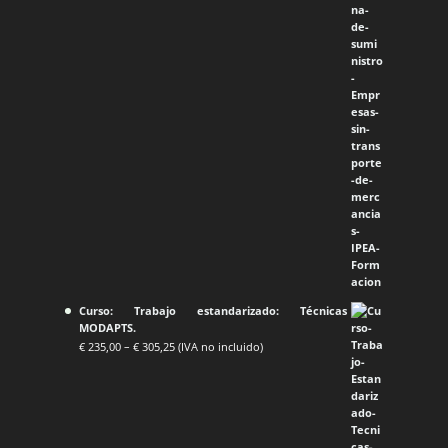
Curso: Trabajo estandarizado: Técnicas
MODAPTS.
€
235,00
–
€
305,25
(IVA no incluido)