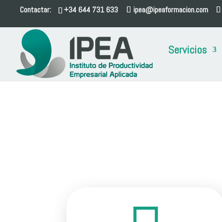
Contactar:
+34 644 731 633
ipea@ipeaformacion.com
Servicios