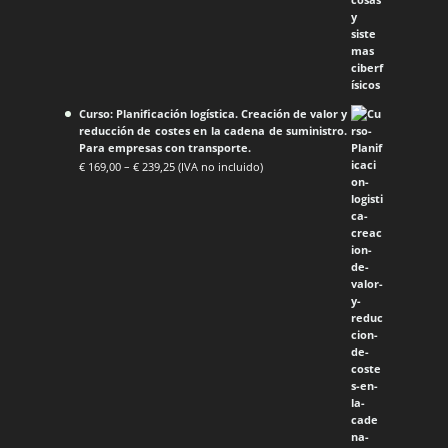
Curso: Planificación logística. Creación de valor y
reducción de costes en la cadena de suministro.
Para empresas con transporte.
€
169,00
–
€
239,25
(IVA no incluido)