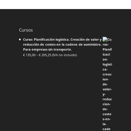
Cursos
Curso: Planificación logística. Creación de valor y
reducción de costes en la cadena de suministro.
Para empresas sin transporte.
€
135,00
–
€
205,25
(IVA no incluido)