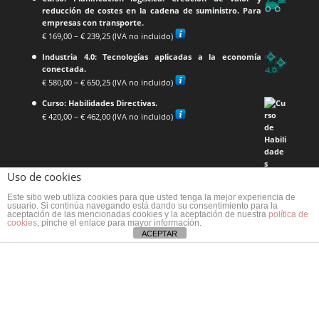
reducción de costes en la cadena de suministro. Para
empresas con transporte.
€
169,00
–
€
239,25
(IVA no incluido)
Industria 4.0: Tecnologías aplicadas a la economía
conectada.
€
580,00
–
€
650,25
(IVA no incluido)
Curso: Habilidades Directivas.
€
420,00
–
€
462,00
(IVA no incluido)
Uso de cookies
Este sitio web utiliza cookies para que usted tenga la mejor experiencia de
usuario. Si continúa navegando está dando su consentimiento para la
aceptación de las mencionadas cookies y la aceptación de nuestra
política de
cookies
, pinche el enlace para mayor información.
ACEPTAR
Curso: Gestión y control de flotas de transporte de
mercancías por carretera.
€
420,00
–
€
462,00
(IVA no incluido)