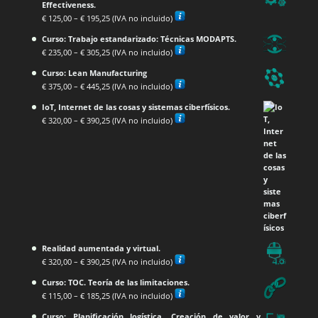
Effectiveness.
€
125,00
–
€
195,25
(IVA no incluido)
Curso: Trabajo estandarizado: Técnicas MODAPTS.
€
235,00
–
€
305,25
(IVA no incluido)
Curso: Lean Manufacturing
€
375,00
–
€
445,25
(IVA no incluido)
IoT, Internet de las cosas y sistemas ciberfísicos.
€
320,00
–
€
390,25
(IVA no incluido)
Realidad aumentada y virtual.
€
320,00
–
€
390,25
(IVA no incluido)
Curso: TOC. Teoría de las limitaciones.
€
115,00
–
€
185,25
(IVA no incluido)
Curso: Planificación logística. Creación de valor y